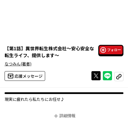
【
第1話
】
異世界転生株式会社～安心安全な
フォロー
転生ライフ、提供します～
なつみん
(著者)
Xで投稿する
ライン
応援メッセージ
コピー
現実に疲れたら私たちにお任せ♪
詳細情報