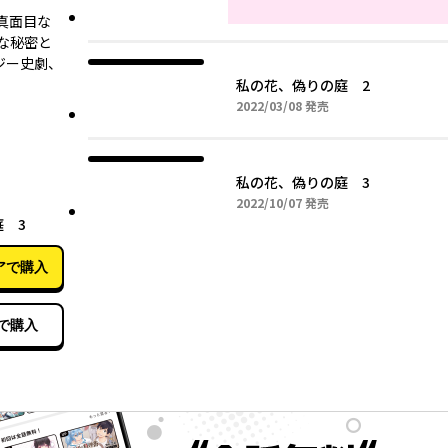
真面目な
な秘密と
ジー史劇、
私の花、偽りの庭 2
2022年03月08日
2022/03/08
発売
私の花、偽りの庭 3
2022年10月07日
2022/10/07
発売
10月07日
 3
アで購入
で購入