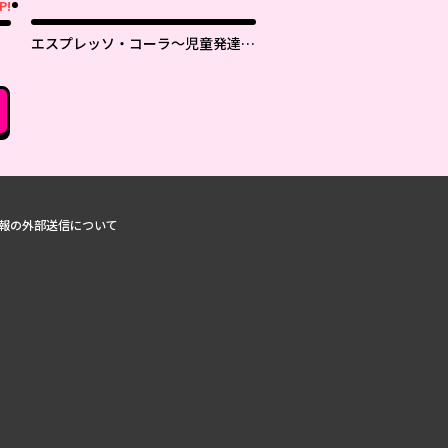
P!
エスプレッソ・コーラ～児童発達支
援ももの木スクール～
報の外部送信について