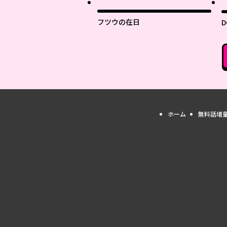
最
フツウの在日
D
ホーム
無料話増