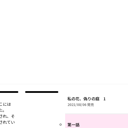
私の花、偽りの庭 1
こには
2021年08月06日
2021/08/06
発売
た。
され、そ
されてい
第一話