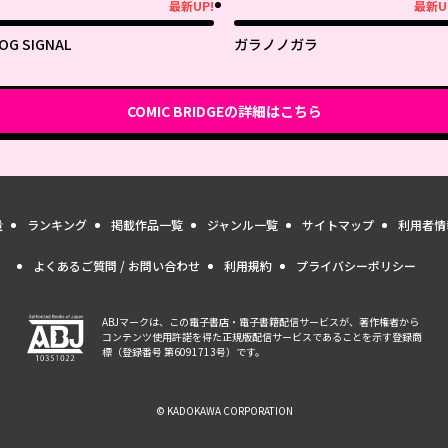
最新UP!
最新U
新UP!
最新UP!
OG SIGNAL
ガラノノガラ
COMIC BRIDGE
の詳細はこちら
量
ランキング
掲載作品一覧
ジャンル一覧
サイトマップ
利用者情
よくあるご質問 / お問い合わせ
利用規約
プライバシーポリシー
ABJマークは、この電子書店・電子書籍配信サービスが、著作権者から
コンテンツ使用許諾を得た正規版配信サービスであることを示す登録商
標（登録番号 第6091713号）です。
© KADOKAWA CORPORATION