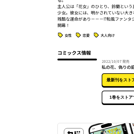
る。
主人公は「花女」のひとり、鈴蘭という
少女。彼女には、明かされていない大き
残酷な運命があり－－－!?和風ファンタ
開幕！
タグ
タグ
タグ
女性
恋愛
大人向け
コミックス情報
2022年
2022/10/07
発売
私の花、偽りの庭
最新刊をスト
1巻をストア