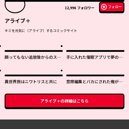
フォロー
12,996
フォロワー
アライブ＋
キミを元気に（アライブ）するコミックサイト
願ってもない追放後からのスロ
手に入れた催眠アプリで夢のハ
ーライフ？ 〜引退したはずが成
ーレム生活を送りたい
り行きで美少女ギャルの師匠に
なったらなぜかめちゃくちゃ懐
かれた〜
異世界旅はニワトリスと共に
窓際編集とバカにされた俺が、
双子ＪＫと同居することになっ
た
アライブ＋
の詳細はこちら