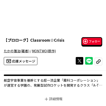
【
プロローグ
】
Classroom☆Crisis
フォロー
たかの雅治
(著者)
/
MONTWO
(原作)
Xで投稿する
ライン
応援メッセージ
コピー
航空宇宙事業を基幹とする超一流企業「霧科コーポレーション」
が運営する学園の、発展型試作ロケットを開発するクラス「A-TE
C」で繰り広げられる高校生サラリーマンの悲哀を描く青春グラフ
ィティ
詳細情報