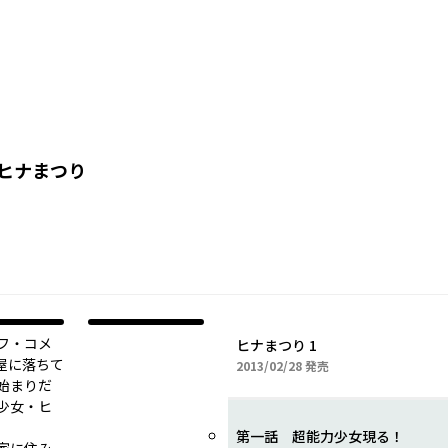
ヒナまつり
フ・コメ
ヒナまつり 1
屋に落ちて
2013年02月28日
2013/02/28
発売
始まりだ
少女・ヒ
第一話 超能力少女現る！