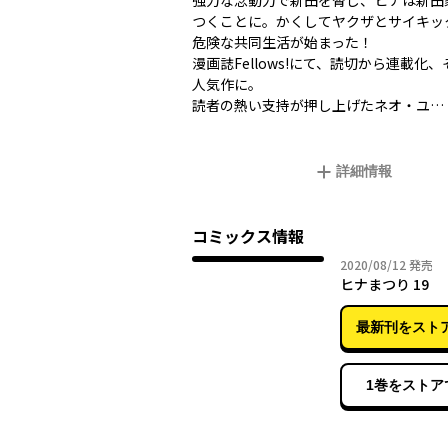
強力な念動力で新田を脅し、ヒナは新田
つくことに。かくしてヤクザとサイキッ
危険な共同生活が始まった！
漫画誌Fellows!にて、読切から連載化
人気作に。
読者の熱い支持が押し上げたネオ・ユ…
詳細情報
コミックス情報
2020年
2020/08/12
発売
ヒナまつり 19
最新刊をスト
1巻をストア