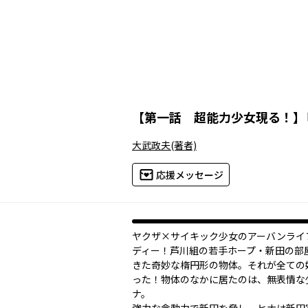
【
第一話 超能力少女現る！
】
大武政夫
(著者)
応援メッセージ
ヤクザ×サイキック少女のアーバンライ
ディー！芦川組の若手ホープ・新田の部
きた奇妙な楕円形の物体。それが全ての
った！物体のなかに居たのは、無表情な
ナ。