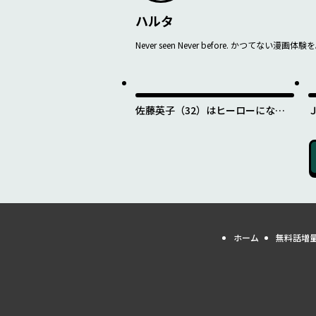
ハルタ
Never seen Never before. かつてない漫画体験
佐藤英子（32）はヒーローになれ
たのか
ホーム
無料話増