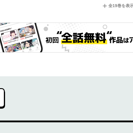
全
19
巻を表