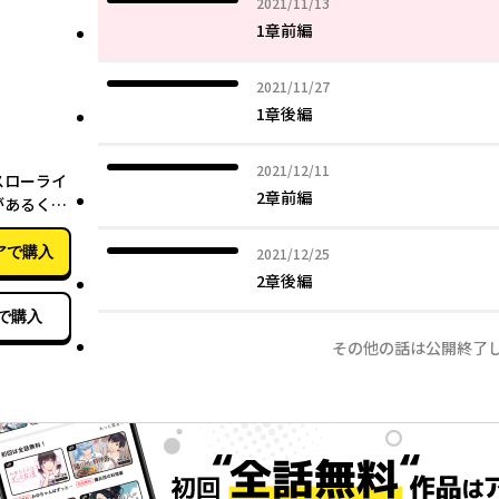
2021年11月13日
2021/11/13
1章前編
2021年11月27日
2021/11/27
1章後編
07月27日
2021年12月11日
2021/12/11
スローライ
2章前編
があるくせ
師の無双
 （3）
アで購入
2021年12月25日
2021/12/25
2章後編
で購入
その他の話は公開終了