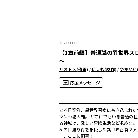
2021/11/13
2021年11月13日
【
1章前編
】
普通職の異世界ス
～
サオトメ
(作画)
/
仏ょも
(原作)
/
やまかわ
応援メッセージ
ある日突然、異世界召喚に巻き込まれた
マン神城大輔。 どこにでもいる普通の
る神城は、激しい冒険生活など求めない
んの世渡り術を駆使した異世界召喚ファ
ー、ここに開幕！