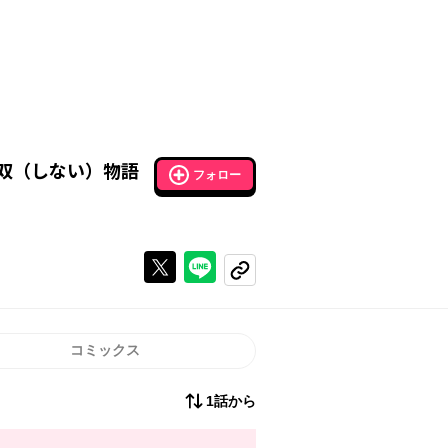
双（しない）物語
フォロー
Xで投稿する
ラインでシェアする
コピーする
コミックス
1話から