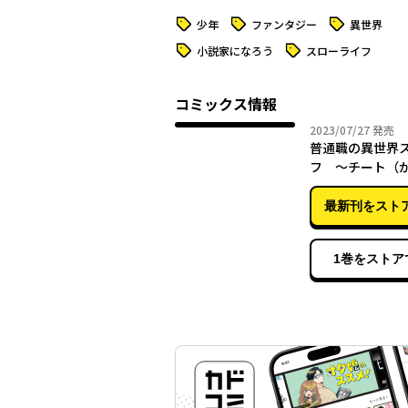
タグ
タグ
タグ
少年
ファンタジー
異世界
タグ
タグ
小説家になろう
スローライフ
コミックス情報
2023年
2023/07/27
発売
普通職の異世界
フ ～チート（
に小者）な薬剤
（しない）物語～
最新刊をスト
1巻をストア