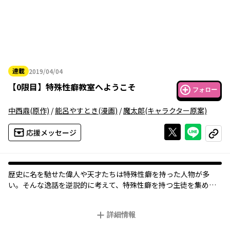
連載
2019/04/04
2019年04月04日
【
0限目
】
特殊性癖教室へようこそ
フォロー
中西鼎
(原作)
/
能呂やすとき
(漫画)
/
魔太郎
(キャラクター原案)
Xで投稿する
ライン
応援メッセージ
コピー
歴史に名を馳せた偉人や天才たちは特殊性癖を持った人物が多
い。そんな逸話を逆説的に考えて、特殊性癖を持つ生徒を集め、
天才を育成するクラスが設立された。私立清純学苑２年９組、通
称・特殊性癖教室。白ギャルビッチ、盗撮魔、変態発明家、真性
詳細情報
ドM、露出狂etc……。担任となった新米DT教師・伊藤真実は、多
様な特殊性癖を持つ生徒を相手に、教師としての責務を果たすこ