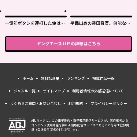
実は最強パラメーター
一億年ボタンを連打した俺は、
平民出身の帝国将官、無能な貴
気付いたら最強になっていた ～
族上官を蹂躙して成り上がる
落第剣士の学院無双～
ヤングエースＵＰ
の詳細はこちら
ホーム
無料話増量
ランキング
掲載作品一覧
ジャンル一覧
サイトマップ
利用者情報の外部送信について
よくあるご質問 / お問い合わせ
利用規約
プライバシーポリシー
ABJマークは、この電子書店・電子書籍配信サービスが、著作権者から
コンテンツ使用許諾を得た正規版配信サービスであることを示す登録商
標（登録番号 第6091713号）です。