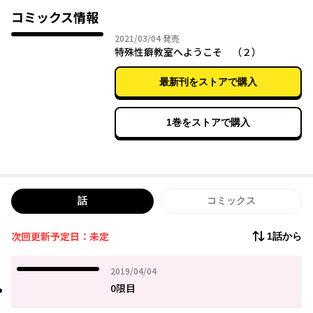
とができるのか！？
コミックス情報
第22回[秋]スニーカー大賞特別賞受賞作が完全コミック化！
2021年03月04日
2021/03/04
発売
特殊性癖教室へようこそ （２）
最新刊をストアで購入
1巻をストアで購入
話
コミックス
次回更新予定日：未定
1話から
2019年04月04日
2019/04/04
0限目