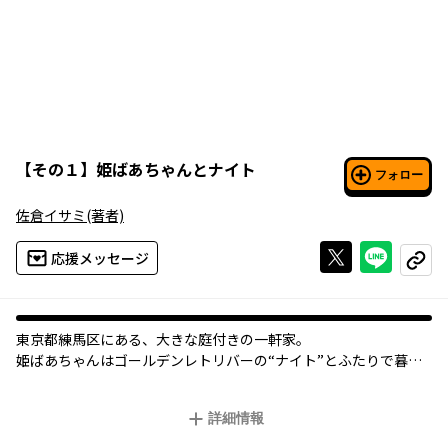
【
その１
】
姫ばあちゃんとナイト
フォロー
佐倉イサミ
(著者)
Xで投稿する
ライン
応援メッセージ
コピー
東京都練馬区にある、大きな庭付きの一軒家。
姫ばあちゃんはゴールデンレトリバーの“ナイト”とふたりで暮ら
しています。
ナイトは、今は亡き姫ばあちゃんの夫と同じ誕生日に生まれた元
詳細情報
保護犬。
甘えん坊で、騎士(ナイト)としては半人前だけど、姫ばあちゃんを