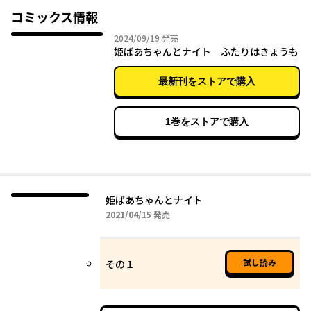
守る使命感がとても強くて…。
コミックス情報
ぬくもりのあるタッチと優しい世界観で、読む人の心がきっと温
2024年09月19日
2024/09/19
発売
かくなる―。
姫ばあちゃんとナイト ふたりはきょうも
最新刊をストアで購入
1巻をストアで購入
姫ばあちゃんとナイト
2021年04月15日
2021/04/15
発売
試し読み
その１