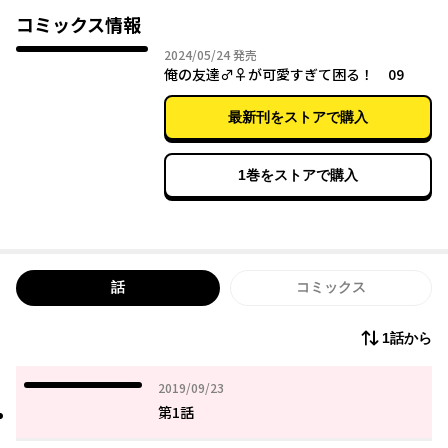
突然女の子になってしまう体質だった――!
コミックス情報
2024年05月24日
2024/05/24
発売
女体化した幼馴染み♂が可愛くてドギマギ!? 禁断のTSF(性転換)ラ
俺の友達♂♀が可愛すぎて困る！ 09
ブコメ!
最新刊をストアで購入
1巻をストアで購入
話
コミックス
1話から
2019年09月23日
2019/09/23
第1話