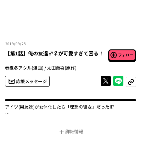
2019/09/23
2019年09月23日
【
第1話
】
俺の友達♂♀が可愛すぎて困る！
フォロー
春夏冬アタル
(漫画)
/
太田顕喜
(原作)
Xで投稿する
ライン
応援メッセージ
コピー
アイツ(男友達)が女体化したら「理想の彼女」だった!!?
子供のころに住んでいた街に10年ぶりに戻ってきた天野滉一は、
転校初日に幼馴染みの沢渡雪緒と再会の喜びを分かち合うも
詳細情報
突然雪緒が女体化してしまい戸惑いを隠せない。
雪緒は「突発性異性体変成症」という10万人にひとりの奇病で