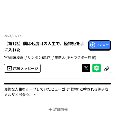
2023/02/17
2023年02月17日
【
第1話
】
僕は七度目の人生で、怪物姫を手
フォロー
に入れた
宮崎順
(漫画)
/
サンボン
(原作)
/
生煮え
(キャラクター原案)
Xで投稿する
ライン
応援メッセージ
コピー
凄惨な人生をループしていたヒューゴは“怪物”と噂される美少女
メルザと出会う。
「本当に、この私と運命を共にして後悔しませんか？」その邂逅
は彼の壊れた人生を次々と変えてゆき――
詳細情報