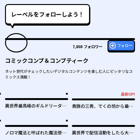
レーベルをフォローしよう！
フォロー
7,808
フォロワー
コミックコンプ＆コンプティーク
ネット世代がチェックしたいデジタルコンテンツを楽しむ人にピッタリなコ
ミックス満載！
最新UP!
最新UP!
異世界最高峰のギルドリーダー
貴族の三男、でくの坊から最強
～ギルド最弱の僕だけど、ギル
魔術士へ。パラメーターを調節
メン全員の愛が重くてギルドを
して、すべての魔術を魔改
やめられません～
造！ ～気ままに遊んでいるだ
けなのに、何故か評価が上がっ
ノロマ魔法と呼ばれた魔法使い
異世界で配信活動をしたら大量
ていく件について～
は重力魔法で無双する ～まだ
のヤンデレ信者を生み出してし