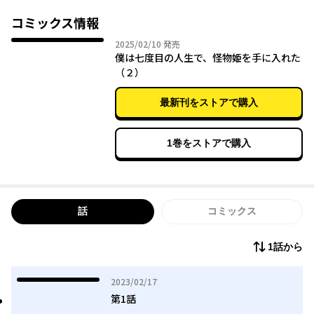
コミックス情報
2025年02月10日
2025/02/10
発売
僕は七度目の人生で、怪物姫を手に入れた
（２）
最新刊をストアで購入
1巻をストアで購入
話
コミックス
1話から
2023年02月17日
2023/02/17
第1話