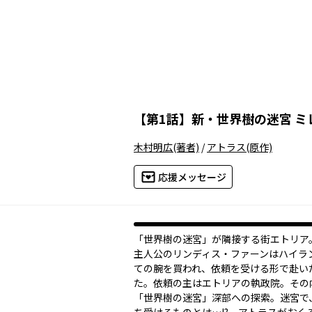
【
第1話
】
新・世界樹の迷宮 ミ
木村明広
(著者)
/
アトラス
(原作)
応援メッセージ
「世界樹の迷宮」が隣接する街――エトリア
主人公のリンディス・ファーンはハイラ
ての腕を買われ、依頼を受ける形で赴い
た。依頼の主はエトリアの執政院。その
「世界樹の迷宮」深部への探索。迷宮で