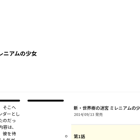
レニアムの少女
。そこへ
新・世界樹の迷宮 ミレニアムの少女
ンダーとし
2014年09月13日
2014/09/13
発売
たのだっ
内容は、
、彼を待
第1話