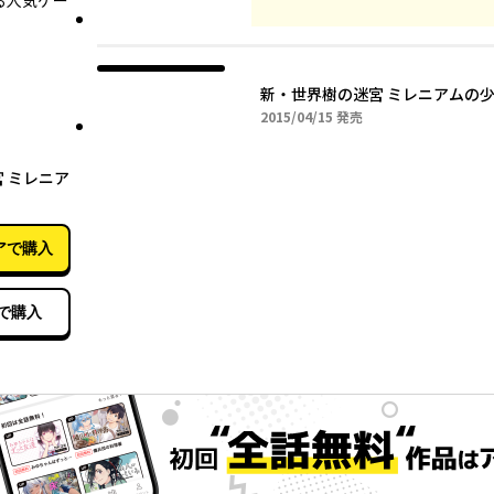
る人気ゲー
新・世界樹の迷宮 ミレニアムの少女
2015年04月15日
2015/04/15
発売
04月15日
 ミレニア
アで購入
で購入