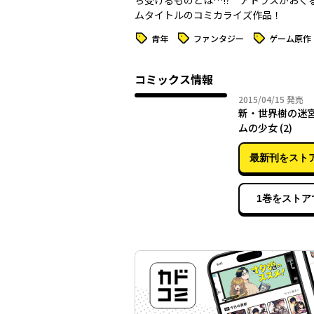
ち受けるものとは…!? アトラスがおく
ムタイトルのコミカライズ作品！
タグ
タグ
タグ
青年
ファンタジー
ゲーム原作
コミックス情報
2015年
2015/04/15
発売
新・世界樹の迷宮
ムの少女 (2)
最新刊をスト
1巻をストア