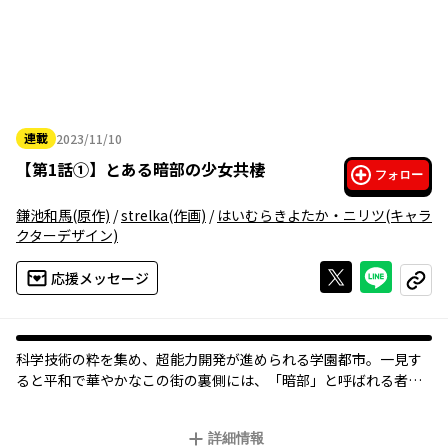
連載
2023/11/10
2023年11月10日
【
第1話①
】
とある暗部の少女共棲
フォロー
鎌池和馬
(原作)
/
strelka
(作画)
/
はいむらきよたか・ニリツ
(キャラ
クターデザイン)
Xで投稿する
ライン
応援メッセージ
コピー
科学技術の粋を集め、超能力開発が進められる学園都市。一見す
ると平和で華やかなこの街の裏側には、「暗部」と呼ばれる者た
ちの存在があった。「アイテム」のコードネームで知られる少女
たちもその一部で、超能力者（レベル５）である麦野沈利を筆頭
詳細情報
に各分野のスペシャリストで構成される精鋭部隊だ。その「アイ