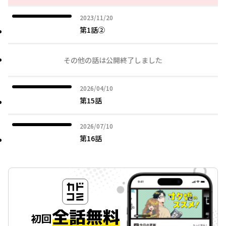
2023年11月20日
2023/11/20
第1話②
その他の話は公開終了しました
2026年04月10日
2026/04/10
第15話
2026年07月10日
2026/07/10
第16話