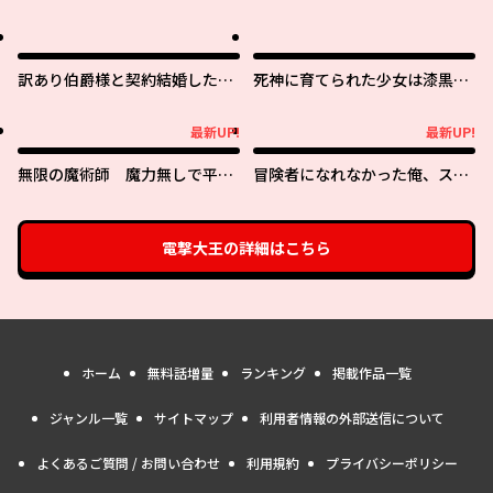
訳あり伯爵様と契約結婚した
死神に育てられた少女は漆黒の
ら、義娘（六歳）の契約母にな
剣を胸に抱く
ってしまいました。
最新UP!
最新UP!
最新UP!
最新UP!
無限の魔術師 魔力無しで平民
冒険者になれなかった俺、スキ
の子と迫害された俺。実は無限
ル「おっぱい矯正」で悩めるあ
の魔力持ち。
の子を人助け!?
電撃大王
の詳細はこちら
ホーム
無料話増量
ランキング
掲載作品一覧
ジャンル一覧
サイトマップ
利用者情報の外部送信について
よくあるご質問 / お問い合わせ
利用規約
プライバシーポリシー