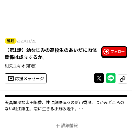
連載
2023/11/21
2023年11月21日
【
第1話
】
幼なじみの高校生のあいだに肉体
フォロー
関係は成立するか。
紺矢ユキオ
(著者)
Xで投稿する
ライン
応援メッセージ
コピー
天真爛漫な太田侑香、性に興味津々の新山香澄、つかみどころの
ない堀江康生、恋に生きる小野坂隆平。
家族のように育ってきた高校生男女４人に、老女・長谷部ハルが
遺したのは、400万円と期限付きの一軒家だった。
詳細情報
ひとつ屋根の下、高校生たちが繰り広げる風変わりな恋と友情。