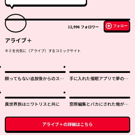
フォロー
12,996
フォロワー
アライブ＋
キミを元気に（アライブ）するコミックサイト
願ってもない追放後からのスロ
手に入れた催眠アプリで夢のハ
ーライフ？ 〜引退したはずが成
ーレム生活を送りたい
り行きで美少女ギャルの師匠に
なったらなぜかめちゃくちゃ懐
かれた〜
異世界旅はニワトリスと共に
窓際編集とバカにされた俺が、
双子ＪＫと同居することになっ
た
アライブ＋
の詳細はこちら