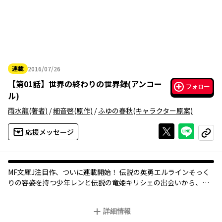
連載
2016/07/26
2016年07月26日
【
第01話
】
世界の終わりの世界録(アンコー
フォロー
ル)
雨水龍
(著者)
/
細音啓
(原作)
/
ふゆの春秋
(キャラクター原案)
Xで投稿する
ライン
応援メッセージ
コピー
MF文庫J注目作、ついに連載開始！ 伝説の英勇エルラインそっく
りの容姿を持つ少年レンと伝説の竜姫キリシェの出会いから、伝
説の再来が始まる！
詳細情報