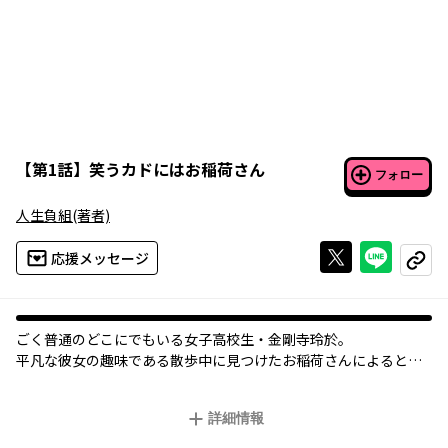
【
第1話
】
笑うカドにはお稲荷さん
フォロー
人生負組
(著者)
Xで投稿する
ライン
応援メッセージ
コピー
ごく普通のどこにでもいる女子高校生・金剛寺玲於。
平凡な彼女の趣味である散歩中に見つけたお稲荷さんによると、
狐耳をつけた姉妹と遭遇する。
彼女たちが言うには訪れた社を任されている神様だというが…？
詳細情報
女子高校生と二人のお稲荷さまのハチャメチャギャグコメデ
ィ！！