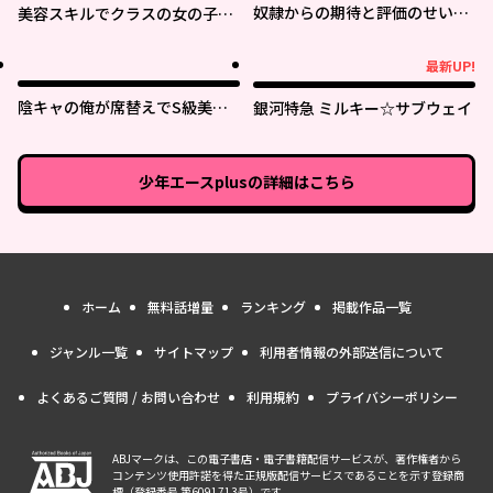
奴隷からの期待と評価のせいで
美容スキルでクラスの女の子を
搾取できないのだが
可愛くしたい
最新UP!
最新UP!
陰キャの俺が席替えでS級美少
銀河特急 ミルキー☆サブウェイ
女に囲まれたら秘密の関係が始
まった。
少年エースplus
の詳細はこちら
ホーム
無料話増量
ランキング
掲載作品一覧
ジャンル一覧
サイトマップ
利用者情報の外部送信について
よくあるご質問 / お問い合わせ
利用規約
プライバシーポリシー
ABJマークは、この電子書店・電子書籍配信サービスが、著作権者から
コンテンツ使用許諾を得た正規版配信サービスであることを示す登録商
標（登録番号 第6091713号）です。