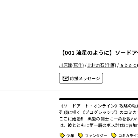
【
001 流星のように
】
ソードア
川原礫
(原作)
/
比村奇石
(作画)
/
ａｂｅｃ
応援メッセージ
《ソードアート・オンライン》攻略の軌
列順に描く《プログレッシブ》のコミカ
ここに始動!! 黒髪の剣士に一命を救わ
は、彼とともに第一層のボス討伐に参加す
タグ
タグ
タグ
少年
ファンタジー
コミカライ