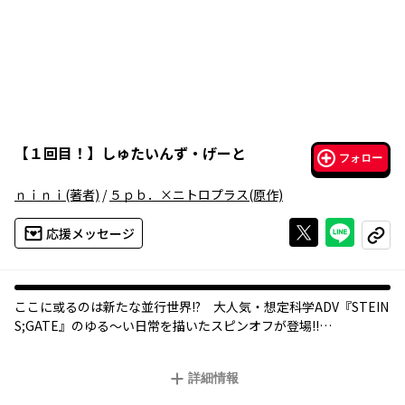
【
１回目！
】
しゅたいんず・げーと
フォロー
ｎｉｎｉ
(著者)
/
５ｐｂ．×ニトロプラス
(原作)
Xで投稿する
ライン
応援メッセージ
コピー
ここに或るのは新たな並行世界!? 大人気・想定科学ADV『STEIN
S;GATE』のゆる～い日常を描いたスピンオフが登場!!
「フゥーハハハハ!! ついに我々の日常生活を漫画にしてしまおう
という極秘計画が動き始めたぞ！」「はい、厨二病、厨二病」『S
詳細情報
TEINS;GATE』のキャラクター達が好き勝手に大暴れ！ ラブから
ギャグまで、漫画も描けばプールにも行く……!? ラボメン達の日