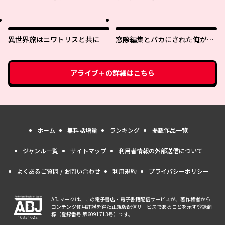
ーライフ？ 〜引退したはずが成
ーレム生活を送りたい
り行きで美少女ギャルの師匠に
なったらなぜかめちゃくちゃ懐
かれた〜
異世界旅はニワトリスと共に
窓際編集とバカにされた俺が、
双子ＪＫと同居することになっ
た
アライブ＋
の詳細はこちら
ホーム
無料話増量
ランキング
掲載作品一覧
ジャンル一覧
サイトマップ
利用者情報の外部送信について
よくあるご質問 / お問い合わせ
利用規約
プライバシーポリシー
ABJマークは、この電子書店・電子書籍配信サービスが、著作権者から
コンテンツ使用許諾を得た正規版配信サービスであることを示す登録商
標（登録番号 第6091713号）です。