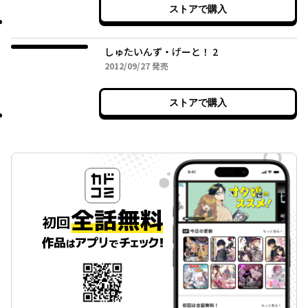
ストアで購入
しゅたいんず・げーと！ 2
2012年09月27日
2012/09/27
発売
ストアで購入