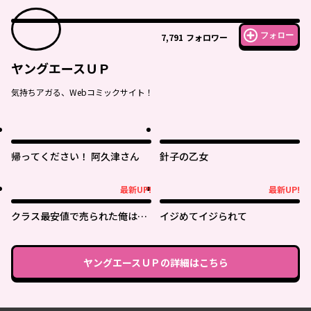
フォロー
7,791
フォロワー
ヤングエースＵＰ
気持ちアガる、Webコミックサイト！
帰ってください！ 阿久津さん
針子の乙女
最新UP!
最新UP!
最新UP!
最新UP!
クラス最安値で売られた俺は、
イジめてイジられて
実は最強パラメーター
ヤングエースＵＰ
の詳細はこちら