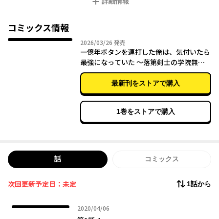
詳細情報
コミックス情報
2026年03月26日
2026/03/26
発売
一億年ボタンを連打した俺は、気付いたら
最強になっていた ～落第剣士の学院無双
～ （10）
最新刊をストアで購入
1巻をストアで購入
話
コミックス
次回更新予定日：未定
1話から
2020年04月06日
2020/04/06