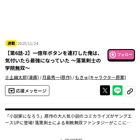
連載
2025/11/24
2025年11月24日
【
第6話-2
】
一億年ボタンを連打した俺は、
フォロー
気付いたら最強になっていた ～落第剣士の
学院無双～
士土幽太郎
(漫画)
/
月島秀一
(原作)
/
もきゅ
(キャラクター原案)
Xで投稿する
ライン
応援メッセージ
コピー
「小説家になろう」原作の大人気小説のコミカライズがヤングエ
ースUPに登場! 落第剣士による剣戟無双ファンタジーがここに開
幕!!