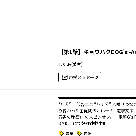
【
第1話
】
キョウハクDOG's -Ano
しゃあ
(著者)
応援メッセージ
“狂犬” 千代啓二と “ハチ公” 八咲せつ
り変わった主従関係とは―!? 電撃文庫 
春香の秘密』 のスピンオフ。「電撃G's Fest
OMIC」にて好評連載中!!
タグ
タグ
青年
恋愛