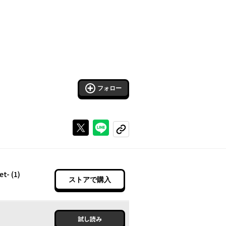
フォロー
Xで投稿する
ラインでシェアする
コピーする
- (1)
ストアで購入
試し読み