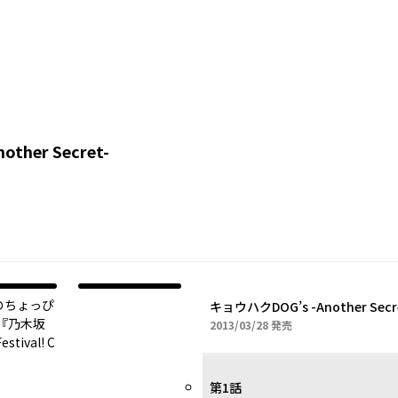
ther Secret-
なのちょっぴ
キョウハクDOG’s -Another Secret
『乃木坂
2013年03月28日
2013/03/28
発売
ival! C
第1話