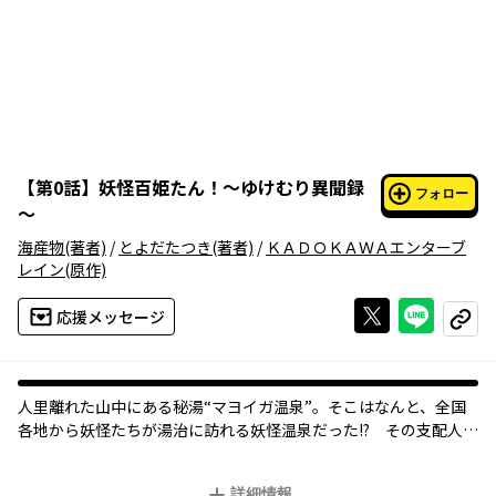
【
第0話
】
妖怪百姫たん！～ゆけむり異聞録
フォロー
～
海産物
(著者)
/
とよだたつき
(著者)
/
ＫＡＤＯＫＡＷＡエンターブ
レイン
(原作)
Xで投稿する
ライン
応援メッセージ
コピー
人里離れた山中にある秘湯“マヨイガ温泉”。そこはなんと、全国
各地から妖怪たちが湯治に訪れる妖怪温泉だった!? その支配人・
あるじは、仲居頭の猫又や妖怪アイドル兼仲居の犬神、さらには
河童といった従業員たちと共に、真心を込めて訪れる妖怪たちの
詳細情報