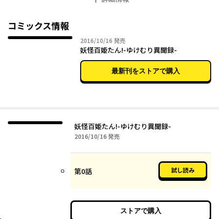
お世話をするのだが、ひと癖もふた癖もある可愛い妖怪たちとの
日々はハチャメチャなことばかりで……。 人気のスマートフォ
ン向けRPG『妖怪百姫たん！』のスピンアウトコミカライズつい
コミックス情報
に登場！ 美少女妖怪たちとのドタバタラブコメディーを乞うご
2016年10月16日
2016/10/16
発売
期待!!
妖怪百姫たん!-ゆけむり異聞録-
最新刊をストアで購入
妖怪百姫たん!-ゆけむり異聞録-
2016年10月16日
2016/10/16
発売
試し読み
第0話
ストアで購入