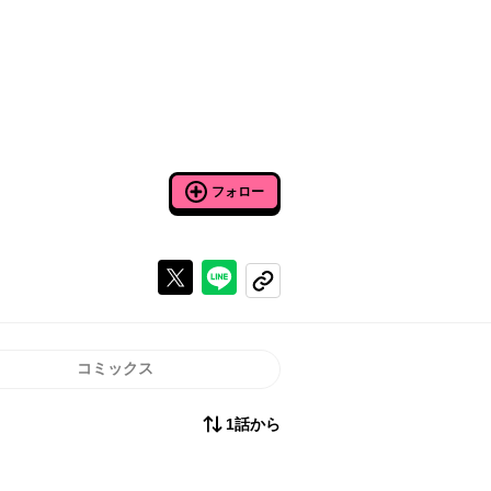
フォロー
Xで投稿する
ラインでシェアする
コピーする
コミックス
1話から