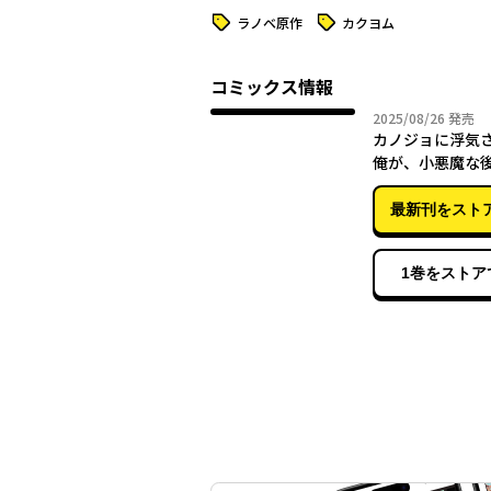
タグ
タグ
ラノベ原作
カクヨム
コミックス情報
2025年
2025/08/26
発売
カノジョに浮気
俺が、小悪魔な
れています （
最新刊をスト
1巻をストア