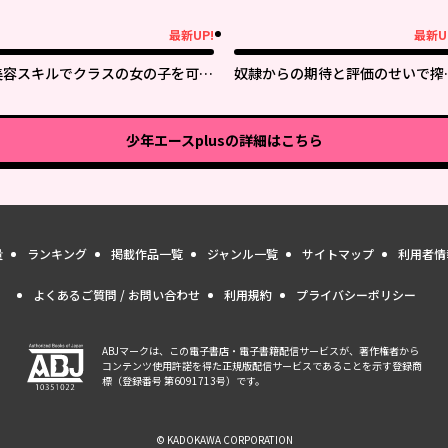
最新UP!
最新U
新UP!
最新UP!
美容スキルでクラスの女の子を可愛
奴隷からの期待と評価のせいで搾
くしたい
できないのだが
少年エースplus
の詳細はこちら
量
ランキング
掲載作品一覧
ジャンル一覧
サイトマップ
利用者情
よくあるご質問 / お問い合わせ
利用規約
プライバシーポリシー
ABJマークは、この電子書店・電子書籍配信サービスが、著作権者から
コンテンツ使用許諾を得た正規版配信サービスであることを示す登録商
標（登録番号 第6091713号）です。
© KADOKAWA CORPORATION