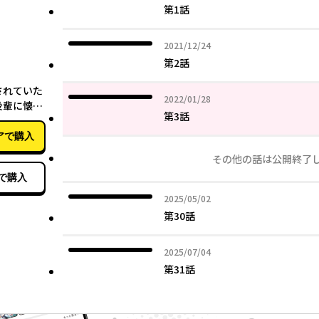
第1話
2021年12月24日
2021/12/24
第2話
08月26日
されていた
2022年01月28日
2022/01/28
後輩に懐か
第3話
６）
アで購入
その他の話は公開終了
で購入
2025年05月02日
2025/05/02
第30話
2025年07月04日
2025/07/04
第31話