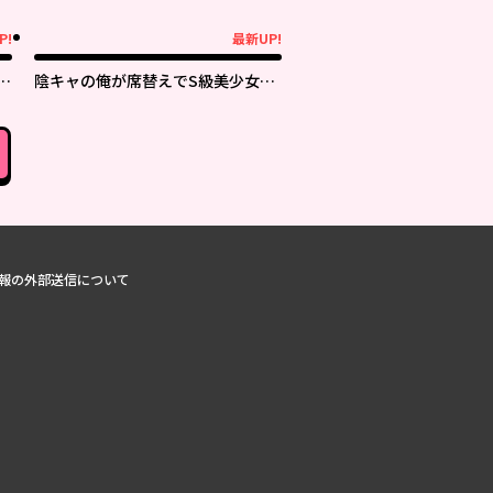
P!
最新UP!
最新UP!
取
陰キャの俺が席替えでS級美少女に
囲まれたら秘密の関係が始まった。
報の外部送信について