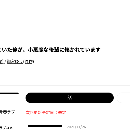
ていた俺が、小悪魔な後輩に懐かれています
)
/
御宮ゆう
(原作)
話
青春ラブ
次回更新予定日：未定
2021年11月26日
2021/11/26
ラブコメ