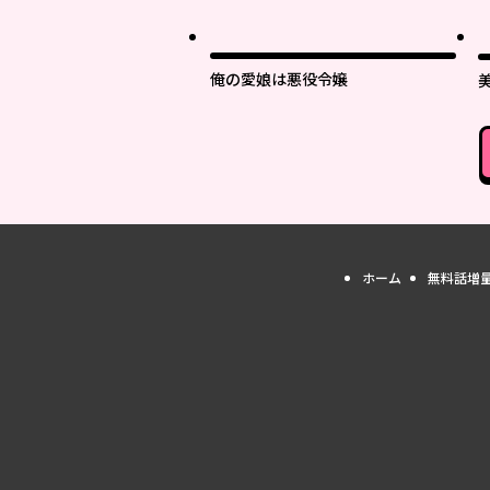
最
俺の愛娘は悪役令嬢
ホーム
無料話増