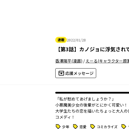
連載
2022/01/28
2022年01月28日
【
第3話
】
カノジョに浮気され
香澤陽平
(漫画)
/
えーる
(キャラクター原案
応援メッセージ
「私が慰めてあげましょうか？」
小悪魔美少女の後輩がとにかく可愛い！
大学生たちの恋を描いたちょっと大人の
コメディ！
タグ
タグ
タグ
タグ
少年
恋愛
コミカライズ