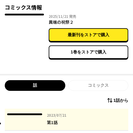
「音信不通になった妹、島本笑美を救って欲しい。」
コミックス情報
2025年11月21日
2025/11/21
発売
依頼の主である笑美の兄、陽太の口から語られる
異端の祝祭２
笑美にまつわる異様な体験の数々。
最新刊をストアで購入
失踪の裏に関わる大手食品会社「モリヤ食品」の正体とは――。
1巻をストアで購入
触れてはいけない“禁忌”に
風変わりな所長るみと、助手の青山が挑む！！
話
コミックス
1話から
2023年07月21日
2023/07/21
第1話