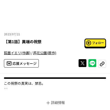
2023/07/21
2023年07月21日
【
第1話
】
異端の祝祭
フォロー
狐面イエリ
(作画)
/
芦花公園
(原作)
Xで投稿する
ライン
応援メッセージ
コピー
この祝祭の真実は、禁忌。
心霊案件を専門とする相談所、佐々木事務所。
その所長、佐々木るみと助手の青山幸喜のもとに
詳細情報
１件の依頼が舞い込む。