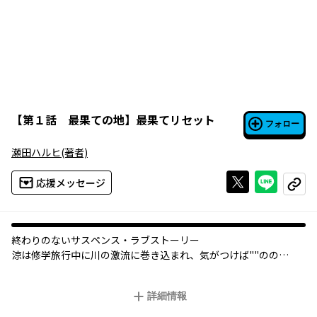
【
第１話 最果ての地
】
最果てリセット
フォロー
瀬田ハルヒ
(著者)
Xで投稿する
ライン
応援メッセージ
コピー
終わりのないサスペンス・ラブストーリー
涼は修学旅行中に川の激流に巻き込まれ、気がつけば""のの
村""という閉鎖された田舎に辿り着いていた。村人は親切で涼の
心も癒されかけていたが…！ 終わらない脱出劇が、今はじまる
詳細情報
——!!