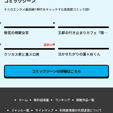
コミックジーン
キミのエンタメ最前線!! 時代をキャッチする高感度コミック誌!!
後宮の検屍女官
王都の行き止まりカフェ『隠れ
家』 ～うっかり魔法使いになっ
た私の店に筆頭文官様がくつろ
最新UP!
最新UP!
ぎに来ます～
泣かせたがりの蓮ヶ谷くん
クソカス男と激メロ男
コミックジーン
の詳細はこちら
ホーム
無料話増量
ランキング
掲載作品一覧
ジャンル一覧
サイトマップ
利用者情報の外部送信について