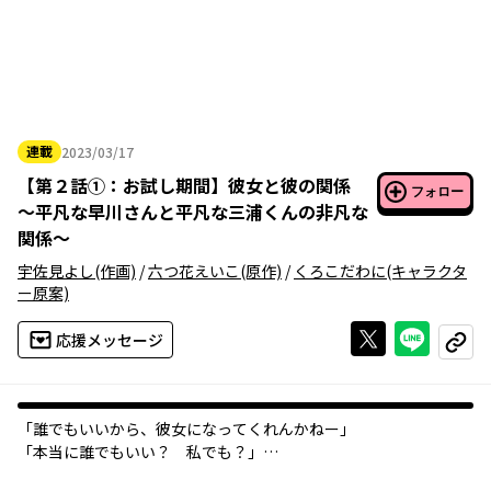
連載
2023/03/17
2023年03月17日
【
第２話①：お試し期間
】
彼女と彼の関係
フォロー
～平凡な早川さんと平凡な三浦くんの非凡な
関係～
宇佐見よし
(作画)
/
六つ花えいこ
(原作)
/
くろこだわに
(キャラクタ
ー原案)
Xで投稿する
ライン
応援メッセージ
コピー
「誰でもいいから、彼女になってくれんかねー」
「本当に誰でもいい？ 私でも？」
男女交際に憧れはあるものの、これまで彼氏がいたことがない夏