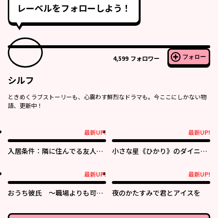
レーベルをフォローしよう！
フォロー
4,599
フォロワー
シルフ
ときめくラブストーリーも、心震わす鮮烈なドラマも。今ここにしかない物
語、更新中！
最新UP!
最新UP!
最新UP!
最新UP!
入居条件：隣に住んでる友人と
小さな星《ひかり》のダイニン
必ず仲良くしてください
グ クチーナ・ルーチェ
最新UP!
最新UP!
最新UP!
最新UP!
おうち彼氏 ～職場よりも可愛
夜のかたすみで君とアイスを
いあなた～