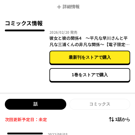
帆。
詳細情報
そんな彼女の前に、彼女を欲しがっている拓海が現れて……。
履歴書から始まる恋!? 胸キュンが止まらない★青春ラブストーリ
ー
コミックス情報
2026年02月20日
2026/02/20
発売
彼女と彼の関係4 ～平凡な早川さんと平
凡な三浦くんの非凡な関係～【電子限定特
典付き】
最新刊をストアで購入
1巻をストアで購入
話
コミックス
次回更新予定日：未定
1話から
2022年08月03日
2022/08/03