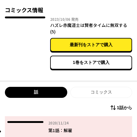
て……。
追放された男の覚醒のカギは…◯◯◯!?
コミックス情報
燃え滾るリビドーでドン底から這い上がれ!!
2023年10月06日
2023/10/06
発売
ハズレ赤魔道士は賢者タイムに無双する
(5)
最新刊をストアで購入
1巻をストアで購入
話
コミックス
1話から
2020年11月24日
2020/11/24
第1話：解雇