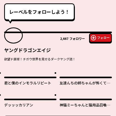
レーベルをフォローしよう！
フォロー
2,667
フォロワー
ヤングドラゴンエイジ
欲望ド直球！チガウ世界を見せるダークヤング誌！
君と僕のインモラルリピート
友達んちの姉ちゃんが怖くてい
い人
デッッッカリアン
神猫ミーちゃんと猫用品召喚師
の異世界奮闘記 ～目指すは、も
ふもふスローライフ！～