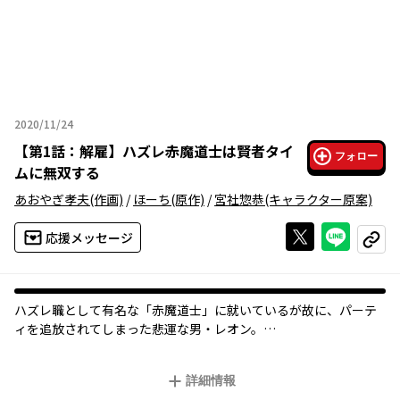
2020/11/24
2020年11月24日
【
第1話：解雇
】
ハズレ赤魔道士は賢者タイ
フォロー
ムに無双する
あおやぎ孝夫
(作画)
/
ほーち
(原作)
/
宮社惣恭
(キャラクター原案)
Xで投稿する
ライン
応援メッセージ
コピー
ハズレ職として有名な「赤魔道士」に就いているが故に、パーテ
ィを追放されてしまった悲運な男・レオン。
一縷の望みを賭けて行ったクラスチェンジも何故か悉く失敗し、
彼のメンタルはボロボロ…。
詳細情報
しかし、そんな彼には未知のクラス候補「賢者」が存在してい