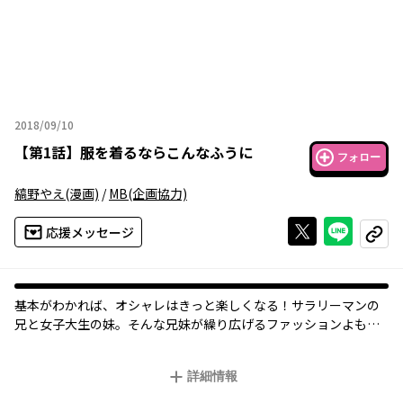
2018/09/10
2018年09月10日
【
第1話
】
服を着るならこんなふうに
フォロー
縞野やえ
(漫画)
/
MB
(企画協力)
Xで投稿する
ライン
応援メッセージ
コピー
基本がわかれば、オシャレはきっと楽しくなる！サラリーマンの
兄と女子大生の妹。そんな兄妹が繰り広げるファッションよもや
ま物語！
普通の服を普通に着こなしてオシャレになれる、学校もファッシ
詳細情報
ョン誌も教えてくれない、オシャレの基本と近道をコミックでお
届けします。