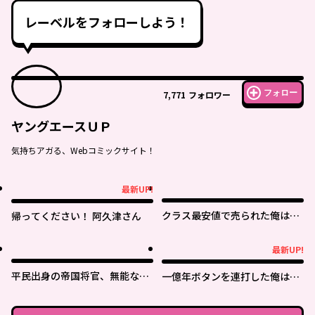
レーベルをフォローしよう！
フォロー
7,771
フォロワー
ヤングエースＵＰ
気持ちアガる、Webコミックサイト！
最新UP!
最新UP!
クラス最安値で売られた俺は、
帰ってください！ 阿久津さん
実は最強パラメーター
最新UP!
最新UP!
平民出身の帝国将官、無能な貴
一億年ボタンを連打した俺は、
族上官を蹂躙して成り上がる
気付いたら最強になっていた ～
落第剣士の学院無双～