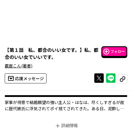
【
第１話 私、都合のいい女です。
】
私、都
フォロー
合のいい女でいいです。
霰屋こん
(著者)
Xで投稿する
ライン
応援メッセージ
コピー
家事が得意で結婚願望の強い主人公・はなは、尽くしすぎるが故
に歴代彼氏に浮気されてポイ捨てされてきた。ある日、泥酔した
はなは社内のイケメン上司・阿左美にお持ち帰りされるが、なん
と阿左美には20歳を筆頭に4人の弟妹がいて……
詳細情報