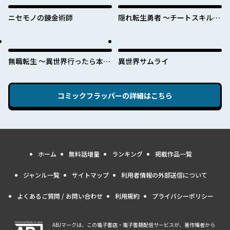
ニセモノの錬金術師
隠れ転生勇者 ～チートスキルと
勇者ジョブを隠して第二の人生
を楽しんでやる！～
無職転生 ～異世界行ったら本気
異世界サムライ
だす～
コミックフラッパー
の詳細はこちら
ホーム
無料話増量
ランキング
掲載作品一覧
ジャンル一覧
サイトマップ
利用者情報の外部送信について
よくあるご質問 / お問い合わせ
利用規約
プライバシーポリシー
ABJマークは、この電子書店・電子書籍配信サービスが、著作権者から