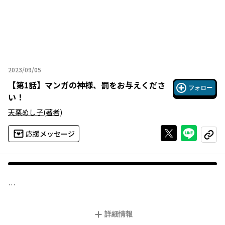
2023/09/05
2023年09月05日
【
第1話
】
マンガの神様、罰をお与えくださ
フォロー
い！
天栗めし子
(著者)
Xで投稿する
ライン
応援メッセージ
コピー
人気漫画家Ｔさん、えらい目に遭う!?
詳細情報
大ヒット作品を手がける人気マンガ家・富沢タイキ。