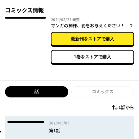
しかし調子に乗り仕事を舐めていたある日、マンガの神様により
自分がまったく無名の人間である別世界へと飛ばされてしまう――。
コミックス情報
2024年08月22日
2024/08/22
発売
マンガの神様、罰をお与えください！ ２
最新刊をストアで購入
1巻をストアで購入
話
コミックス
1話から
2023年09月05日
2023/09/05
第1話