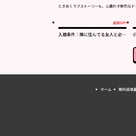
ときめくラブストーリーも、心震わす鮮烈なド
最新UP!
最新UP!
最
入居条件：隣に住んでる友人と必ず
仲良くしてください
ホーム
無料話増