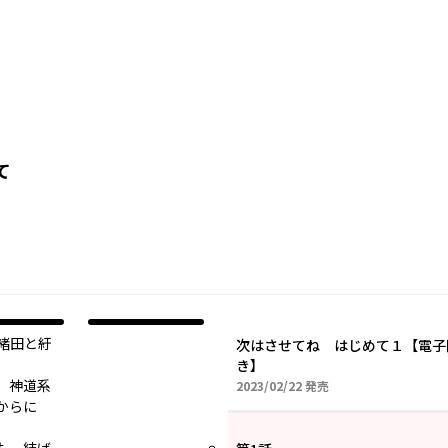
て
緒田と紆
次はさせてね はじめて１【電子
き】
、神道系
2023年02月22日
2023/02/22
発売
からに