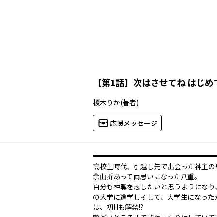
【
第1話
】
次はさせてね はじめ
榎木りか
(著者)
応援メッセージ
高校生時代、引越し先で出会った神主の
余曲折あって両思いになった八重。
自分も神職を志したいと思うようになり
の大学に進学し――そして、大学生になった
は、初Hも解禁!?