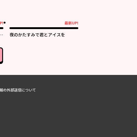
P!
最新UP!
最新UP!
あ
夜のかたすみで君とアイスを
報の外部送信について