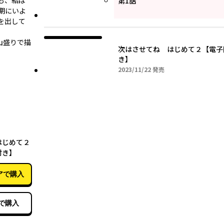
も、結ば
第1話
期にいよ
を出して
山盛りで描
次はさせてね はじめて２【電子
き】
2023年11月22日
2023/11/22
発売
11月22日
はじめて２
付き】
アで購入
で購入