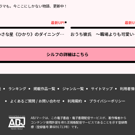
ラマも。今ここにしかない物語、更新中！
最新UP!
最新U
新UP!
最新UP!
小さな星《ひかり》のダイニング
おうち彼氏 ～職場よりも可愛い
クチーナ・ルーチェ
なた～
シルフ
の詳細はこちら
量
ランキング
掲載作品一覧
ジャンル一覧
サイトマップ
利用者情
よくあるご質問 / お問い合わせ
利用規約
プライバシーポリシー
ABJマークは、この電子書店・電子書籍配信サービスが、著作権者から
コンテンツ使用許諾を得た正規版配信サービスであることを示す登録商
標（登録番号 第6091713号）です。