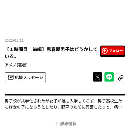
2022/01/11
2022年01月11日
【
１時間目 前編
】
思春期男子はどうかして
フォロー
いる。
アメノ
(著者)
Xで投稿する
ライン
応援メッセージ
コピー
男子校が共学化されたが女子が誰も入学してこず、男子高校生た
ちは女の子になろうとしたり、野草の名前に興奮したりと、精神
は崩壊寸前!? アメノが描く、おバカなスクールライフ開幕!
詳細情報