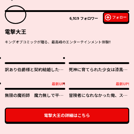
フォロー
6,919
フォロワー
電撃大王
キングオブコミックが贈る、最高峰のエンターテインメント体験!!
訳あり伯爵様と契約結婚した
死神に育てられた少女は漆黒の
ら、義娘（六歳）の契約母にな
剣を胸に抱く
ってしまいました。
最新UP!
最新UP!
最新UP!
最新UP!
無限の魔術師 魔力無しで平民
冒険者になれなかった俺、スキ
の子と迫害された俺。実は無限
ル「おっぱい矯正」で悩めるあ
の魔力持ち。
の子を人助け!?
電撃大王
の詳細はこちら