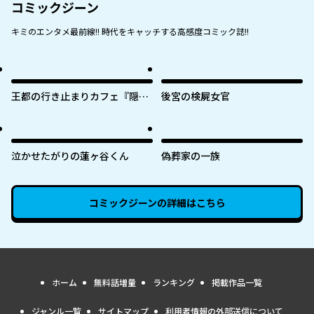
コミックジーン
キミのエンタメ最前線!! 時代をキャッチする高感度コミック誌!!
王都の行き止まりカフェ『隠れ
後宮の検屍女官
家』 ～うっかり魔法使いになっ
た私の店に筆頭文官様がくつろ
ぎに来ます～
泣かせたがりの蓮ヶ谷くん
偽葬家の一族
コミックジーン
の詳細はこちら
ホーム
無料話増量
ランキング
掲載作品一覧
ジャンル一覧
サイトマップ
利用者情報の外部送信について