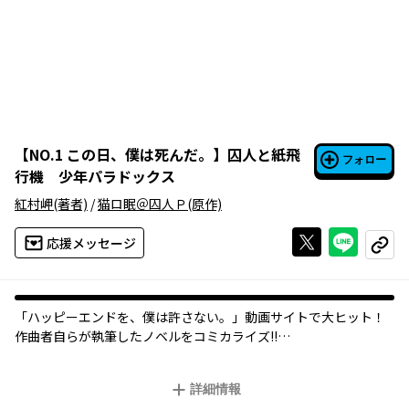
【
NO.1 この日、僕は死んだ。
】
囚人と紙飛
フォロー
行機 少年パラドックス
紅村岬
(著者)
/
猫ロ眠＠囚人Ｐ
(原作)
Xで投稿する
ライン
応援メッセージ
コピー
「ハッピーエンドを、僕は許さない――。」動画サイトで大ヒット！
作曲者自らが執筆したノベルをコミカライズ!!
帝國に反旗を翻した戦闘種族として、スディペイド収容所に収監
されている一人の少年。収容番号420番――。彼は劣悪な環境の中で、
詳細情報
同じ収容者や看守から酷く虐げられていた。その日も同じように