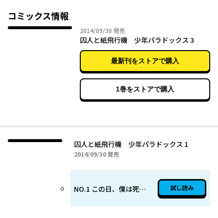
虐めに遭い、悲しみにくれていた――その時、少年は収容所の柵越し
に立つ一人の少女と運命的な出会いをする。
コミックス情報
2014年09月30日
2014/09/30
発売
囚人と紙飛行機 少年パラドックス 3
最新刊をストアで購入
1巻をストアで購入
囚人と紙飛行機 少年パラドックス 1
2014年09月30日
2014/09/30
発売
試し読み
NO.1 この日、僕は死んだ。