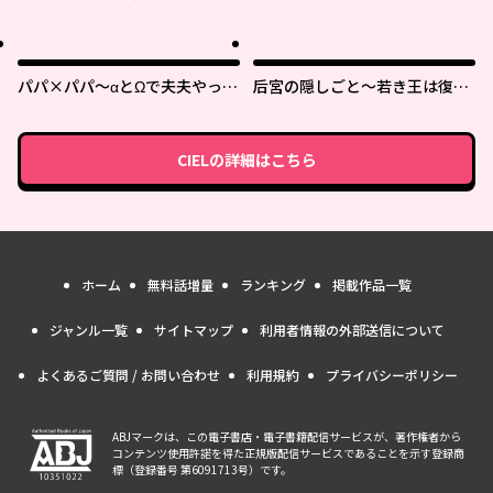
パパ×パパ～αとΩで夫夫やって
后宮の隠しごと～若き王は復讐
ます～
の褥で愛を知る～
CIEL
の詳細はこちら
ホーム
無料話増量
ランキング
掲載作品一覧
ジャンル一覧
サイトマップ
利用者情報の外部送信について
よくあるご質問 / お問い合わせ
利用規約
プライバシーポリシー
ABJマークは、この電子書店・電子書籍配信サービスが、著作権者から
コンテンツ使用許諾を得た正規版配信サービスであることを示す登録商
標（登録番号 第6091713号）です。