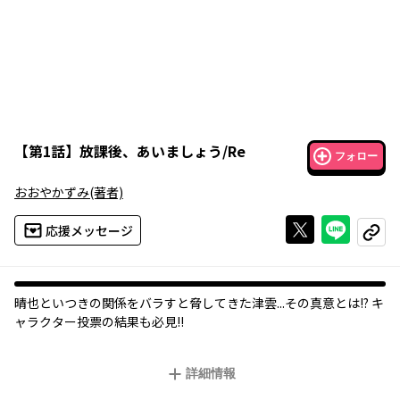
【
第1話
】
放課後、あいましょう/Re
フォロー
おおやかずみ
(著者)
Xで投稿する
ライン
応援メッセージ
コピー
晴也といつきの関係をバラすと脅してきた津雲...その真意とは!? キ
ャラクター投票の結果も必見!!
詳細情報