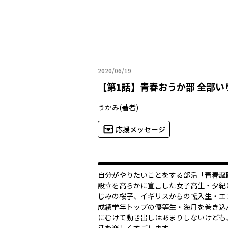
2020/06/19
2020年06月19日
【
第1話
】
青春おうか部 全部い
うかみ
(著者)
応援メッセージ
自分がやりたいことをする部活「青春謳
設立を高らかに宣言した女子高生・夕紀
じみの桜子、イギリスからの転入生・エ
成績学年トップの優等生・海月を巻き込
にむけて動き出しはあまりしないけども