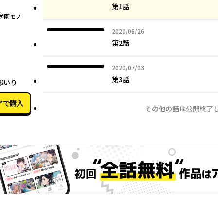
第1話
学園モノ
2020年06月26日
2020/06/26
第2話
2020年07月03日
2020/07/03
02月07日
第3話
部いり
アで購入
その他の話は公開終了