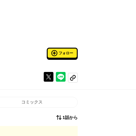
フォロー
Xで投稿する
ラインでシェアする
コピーする
コミックス
1話から