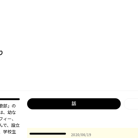
り
話
歌部」の
は、幼な
フィー、
んで、設立
、学校生
2020年06月19日
2020/06/19