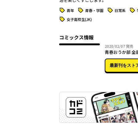
活を楽しくすごします。
タグ
タグ
タグ
タグ
青年
青春・学園
日常系
タグ
女子高校生(JK)
コミックス情報
2020年
2020/02/07
発売
青春おうか部 全
最新刊をスト