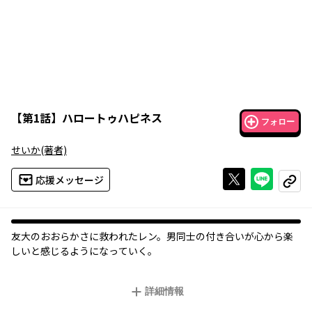
【
第1話
】
ハロートゥハピネス
フォロー
せいか
(著者)
Xで投稿する
ライン
応援メッセージ
コピー
友大のおおらかさに救われたレン。男同士の付き合いが心から楽
しいと感じるようになっていく。
詳細情報