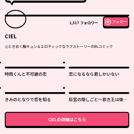
フォロー
1,517
フォロワー
CIEL
心ときめく胸キュン＆エロティックなラブストーリーのBLコミック
時雨くんと不可避の恋
恋になるなら君しかいない
きみのとなりで恋を知る
后宮の隠しごと～若き王は復讐
の褥で愛を知る～
CIEL
の詳細はこちら