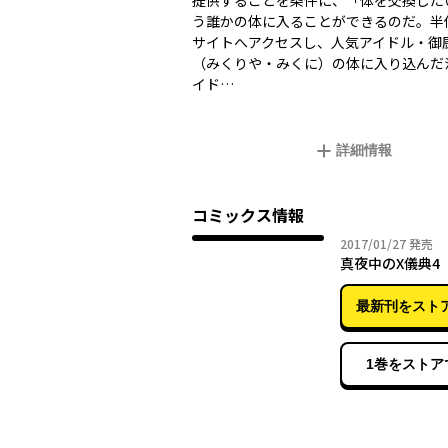
提供することを条件に、「体を交換した
う誰かの体に入ることができるのだ。半
サイトへアクセスし、人気アイドル・御
（みくりや・みくに）の体に入り込んだ
イド…
詳細情報
コミックス情報
2017年
2017/01/27
発売
真夜中のX儀典4
最新刊をスト
1巻をストア