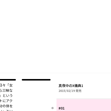
日々「女
真夜中のX儀典1
ら三昧な
2015年02月19日
2015/02/19
発売
」という
トにアク
分の体を
#01