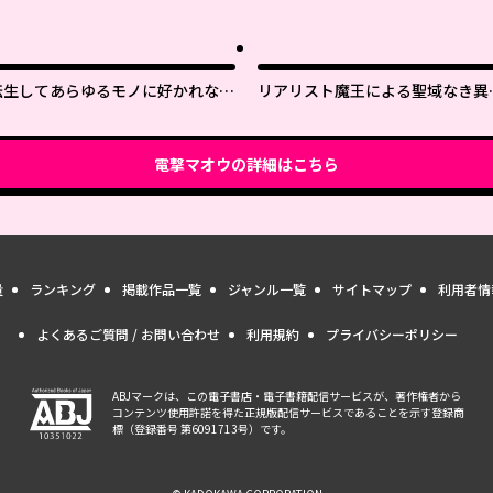
転生してあらゆるモノに好かれなが
リアリスト魔王による聖域なき異
ら異世界で好きな事をして生きて行
界改革
く
電撃マオウ
の詳細はこちら
量
ランキング
掲載作品一覧
ジャンル一覧
サイトマップ
利用者情
よくあるご質問 / お問い合わせ
利用規約
プライバシーポリシー
ABJマークは、この電子書店・電子書籍配信サービスが、著作権者から
コンテンツ使用許諾を得た正規版配信サービスであることを示す登録商
標（登録番号 第6091713号）です。