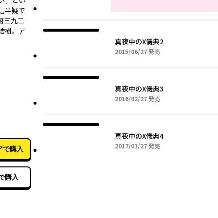
い」とい
信半疑で
厨三九二
浩樹。ア
真夜中のX儀典2
2015年06月27日
2015/06/27
発売
真夜中のX儀典3
2016年02月27日
2016/02/27
発売
01月27日
真夜中のX儀典4
2017年01月27日
2017/01/27
発売
アで購入
で購入