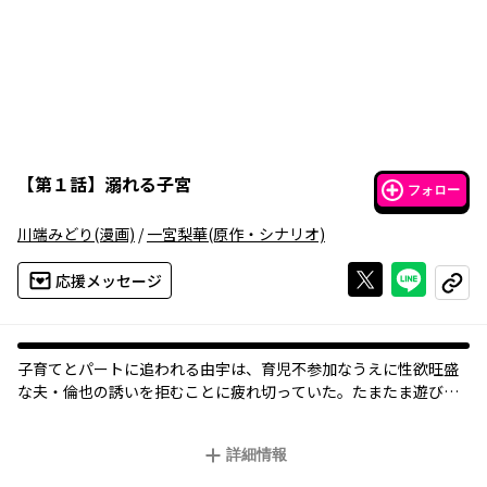
【
第１話
】
溺れる子宮
フォロー
川端みどり
(漫画)
/
一宮梨華
(原作・シナリオ)
Xで投稿する
ライン
応援メッセージ
コピー
子育てとパートに追われる由宇は、育児不参加なうえに性欲旺盛
な夫・倫也の誘いを拒むことに疲れ切っていた。たまたま遊びに
来た高校時代の友人・岬に「倫也の性欲、誰か発散させてくれな
いかな」と呟いたことが波乱の幕開けになるとは、由宇は思って
詳細情報
いなかった…。