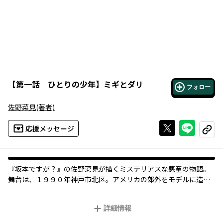
【
第一話 ひとりの少年
】
ミギとダリ
フォロー
佐野菜見
(著者)
Xで投稿する
ライン
応援メッセージ
コピー
『坂本ですが？』の佐野菜見が描くミステリアスな悪童の物語。
舞台は、１９９０年神戸市北区。アメリカの郊外をモデルに造ら
れたニュータウン、オリゴン村。裕福な住民が暮らすこの町
に、“ひとりの”少年が養子としてやってくる。少年の名は秘鳥
詳細情報
（ひとり）。美しく聡明な少年・秘鳥に、園山夫婦は魅了される
が、秘鳥には、大きな秘密と恐るべき目的があった――。