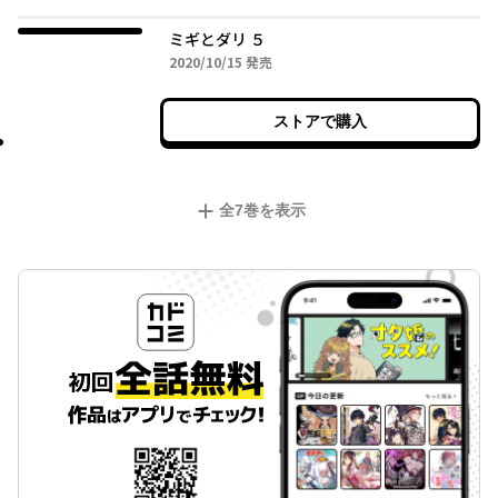
ミギとダリ ５
2020年10月15日
2020/10/15
発売
ストアで購入
全
7
巻を表示