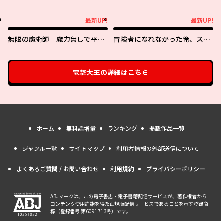
ら、義娘（六歳）の契約母にな
剣を胸に抱く
ってしまいました。
最新UP!
最新UP!
最新UP!
最新UP!
無限の魔術師 魔力無しで平民
冒険者になれなかった俺、スキ
の子と迫害された俺。実は無限
ル「おっぱい矯正」で悩めるあ
の魔力持ち。
の子を人助け!?
電撃大王
の詳細はこちら
ホーム
無料話増量
ランキング
掲載作品一覧
ジャンル一覧
サイトマップ
利用者情報の外部送信について
よくあるご質問 / お問い合わせ
利用規約
プライバシーポリシー
ABJマークは、この電子書店・電子書籍配信サービスが、著作権者から
コンテンツ使用許諾を得た正規版配信サービスであることを示す登録商
標（登録番号 第6091713号）です。