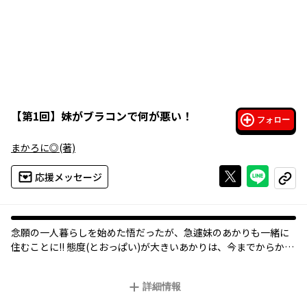
【
第1回
】
妹がブラコンで何が悪い！
フォロー
まかろに◎
(著)
Xで投稿する
ライン
応援メッセージ
コピー
念願の一人暮らしを始めた悟だったが、急遽妹のあかりも一緒に
住むことに!! 態度(とおっぱい)が大きいあかりは、今までからかわ
れてきたことの仕返しをしたいとうざ絡みをしてくるがそれは愛
情の裏返しで、グイグイ来ちゃって……? 妹とのイチャイチャ満
詳細情報
載!! 糖度高めな一つ屋根の下ラブコメ!!