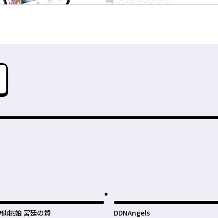
神仙桃娘 宮廷の贄
DDNAngels