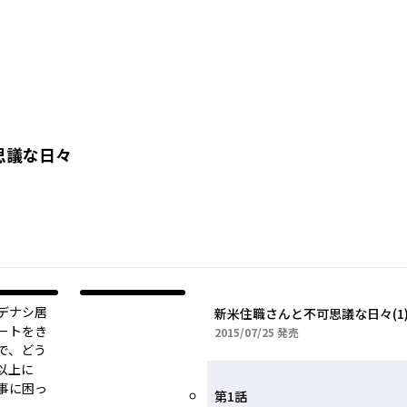
思議な日々
デナシ居
新米住職さんと不可思議な日々(1
ートをき
2015年07月25日
2015/07/25
発売
で、どう
以上に
事に困っ
第1話