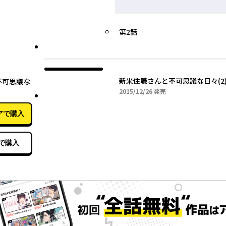
第2話
12月26日
新米住職さんと不可思議な日々(2
不可思議な
2015年12月26日
2015/12/26
発売
アで購入
で購入