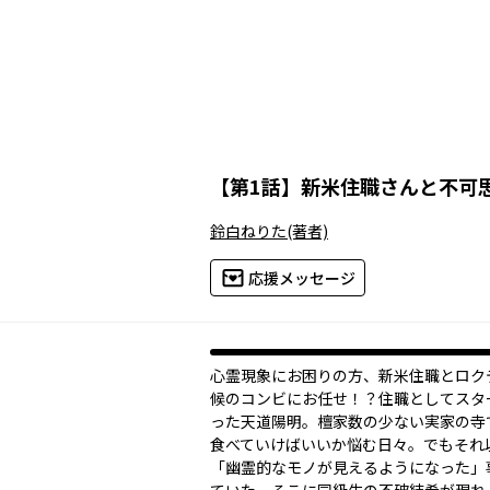
【
第1話
】
新米住職さんと不可
鈴白ねりた
(著者)
応援メッセージ
心霊現象にお困りの方、新米住職とロク
候のコンビにお任せ！？住職としてスタ
った天道陽明。檀家数の少ない実家の寺
食べていけばいいか悩む日々。でもそれ
「幽霊的なモノが見えるようになった」