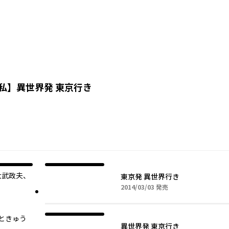
私
】
異世界発 東京行き
大武政夫、
東京発 異世界行き
2014年03月03日
2014/03/03
発売
ときゅう
異世界発 東京行き