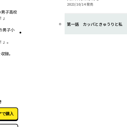
2023年10月14日
2023/10/14
発売
の男子高校
！」
第一話 カッパときゅうりと私
の男子小
！」。
を収録。
10月14日
き
アで購入