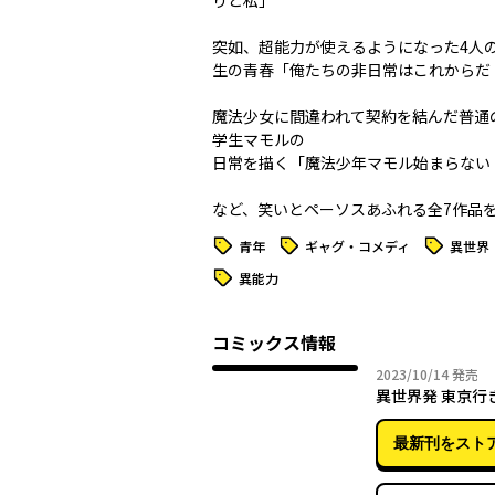
りと私」
突如、超能力が使えるようになった4人
生の青春「俺たちの非日常はこれからだ
魔法少女に間違われて契約を結んだ普通
学生マモルの
日常を描く「魔法少年マモル始まらない
など、笑いとペーソスあふれる全7作品
タグ
タグ
タグ
青年
ギャグ・コメディ
異世界
タグ
異能力
コミックス情報
2023年
2023/10/14
発売
異世界発 東京行
最新刊をスト