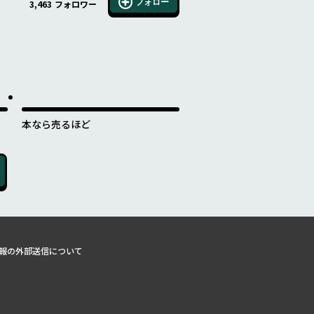
フォロー
3,463
フォロワー
本なら売るほど
報の外部送信について