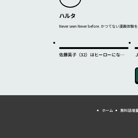
ハルタ
Never seen Never before. かつてない漫画体験
佐藤英子（32）はヒーローになれ
たのか
ホーム
無料話増