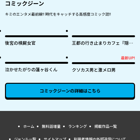
コミックジーン
キミのエンタメ最前線!! 時代をキャッチする高感度コミック誌!!
後宮の検屍女官
王都の行き止まりカフェ『隠れ
家』 ～うっかり魔法使いになっ
た私の店に筆頭文官様がくつろ
最新UP!
最新UP!
ぎに来ます～
泣かせたがりの蓮ヶ谷くん
クソカス男と激メロ男
コミックジーン
の詳細はこちら
ホーム
無料話増量
ランキング
掲載作品一覧
ジャンル一覧
サイトマップ
利用者情報の外部送信について