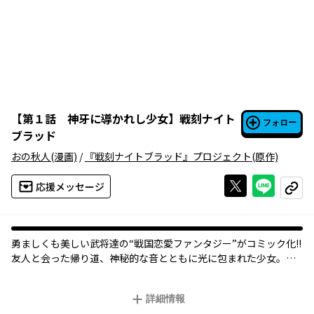
【
第１話 神牙に導かれし少女
】
戦刻ナイト
フォロー
ブラッド
おの秋人
(漫画)
/
『戦刻ナイトブラッド』プロジェクト
(原作)
Xで投稿する
ライン
応援メッセージ
コピー
勇ましくも美しい武将達の“戦国恋愛ファンタジー”がコミック化!!
友人と会った帰り道、神秘的な音とともに光に包まれた少女。次
の瞬間、彼女が目覚めた場所は、武将達が天下統一を目指す『神
牙』という世界で…!? “戦国恋愛ファンタジー”!!
詳細情報