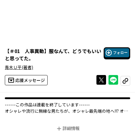
【
＃01 人事異動
】
服なんて、どうでもいい
フォロー
と思ってた。
青木Ｕ平
(著者)
Xで投稿する
ライン
応援メッセージ
コピー
------この作品は連載を終了しています------
オシャレや流行に無縁な男たちが、オシャレ最先端の地へ――!!? オシ
ャレ、なにそれコワイ！ 女性ファッション誌編集部「ルイル
イ」へと異動してきた、ダメダメすぎる男たちの、ファッション
詳細情報
苦行ギャグマンガ！ 著者・青木Ｕ平は「フリンジマン」（講談