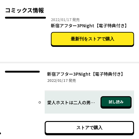
会社の接待のため、雅が訪れた完全紹介制のホストクラブ。そこ
にいたのは、雅の前から姿を消した幼馴染の神夜だった。神夜へ
コミックス情報
の長年の片思いをぶつける雅だったが、神夜には響という黒服の
2022年01月17日
2022/01/17
発売
ボディーガードがついていることを知り、嫉妬から神夜を抱き潰
新宿アフター3PNight【電子特典付き】
してしまう。一方、二人の関係を知った響もまた、神夜への欲情
を抑えられずに……。
最新刊をストアで購入
新宿アフター3PNight【電子特典付き】
2022年01月17日
2022/01/17
発売
試し読み
愛人ホストは二人の男に淫される 第1話前編
ストアで購入