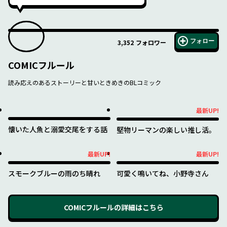
フォロー
3,352
フォロワー
COMICフルール
読み応えのあるストーリーと甘いときめきのBLコミック
最新UP!
最新UP!
懐いた人魚と溺愛交尾をする話
堅物リーマンの楽しい推し活。
最新UP!
最新UP!
最新UP!
最新UP!
スモークブルーの雨のち晴れ
可愛く鳴いてね、小野寺さん
COMICフルール
の詳細はこちら