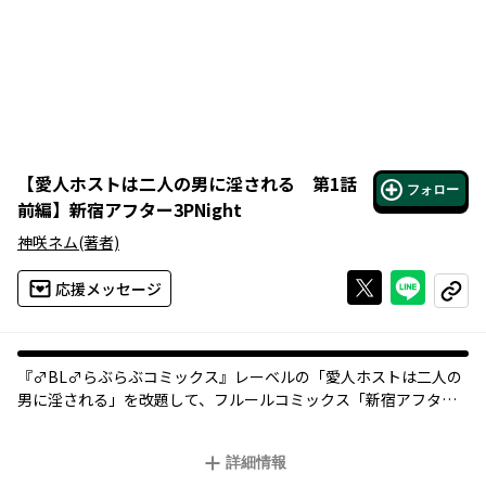
【
愛人ホストは二人の男に淫される 第1話
フォロー
前編
】
新宿アフター3PNight
神咲ネム
(著者)
Xで投稿する
ライン
応援メッセージ
コピー
『♂BL♂らぶらぶコミックス』レーベルの「愛人ホストは二人の
男に淫される」を改題して、フルールコミックス「新宿アフター3
PNight」2022年1月17日発売決定！
詳細情報