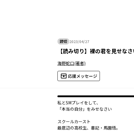
読切
2023/04/27
2023年04月27日
【
読み切り
】
裸の君を見せなさ
海野蛇口
(著者)
応援メッセージ
私とSMプレイをして、
「本当の自分」をみせなさい――
スクールカースト
最底辺の高校生、書記・馬園悟。