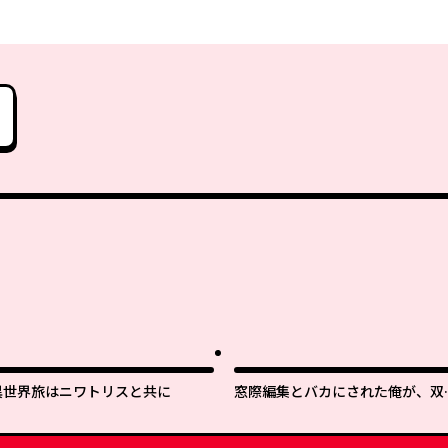
異世界旅はニワトリスと共に
窓際編集とバカにされた俺が、双
ＪＫと同居することになった