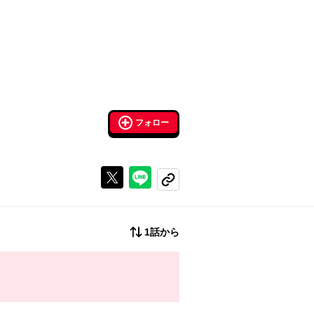
フォロー
Xで投稿する
ラインでシェアする
コピーする
1話から