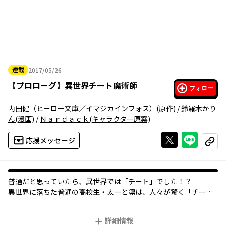
連載
2017/05/26
2017年05月26日
【
プロローグ
】
異世界チート魔術師
フォロー
内田健（ヒーロー文庫／イマジカインフォス）
(原作)
/
鈴羅木かり
ん
(漫画)
/
Ｎａｒｄａｃｋ
(キャラクター原案)
Xで投稿する
ライン
応援メッセージ
コピー
普通だと思っていたら、異世界では「チート」でした！？
異世界に落ちた普通の高校生・太一と凛は、人々が驚く「チー
ト」な魔力を持つ魔術師（マジシャン）に生まれ変わってい
て……。「小説家になろう」で大人気の異世界ファンタジーをコ
詳細情報
ミカライズ！