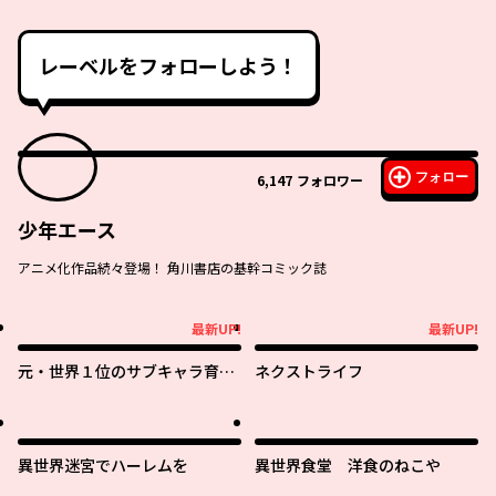
レーベルをフォローしよう！
フォロー
6,147
フォロワー
少年エース
アニメ化作品続々登場！ 角川書店の基幹コミック誌
最新UP!
最新UP!
最新UP!
最新UP!
元・世界１位のサブキャラ育成
ネクストライフ
日記 ～廃プレイヤー、異世界を
攻略中！～
異世界迷宮でハーレムを
異世界食堂 洋食のねこや