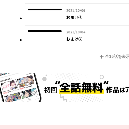
2021年10月06日
2021/10/06
おまけ⑧
2021年10月04日
2021/10/04
おまけ⑦
全
15
話を表