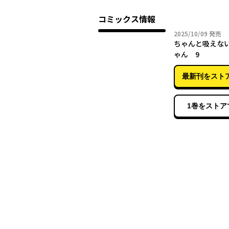
コミックス情報
2025年
2025/10/09
発売
ちゃんと吸えな
ゃん 9
最新刊をスト
1巻をストア