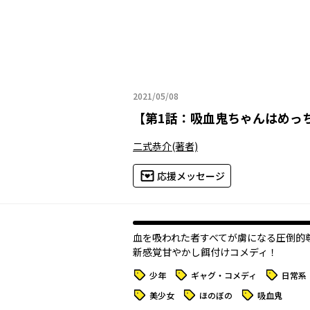
2021/05/08
2021年05月08日
【
第1話：吸血鬼ちゃんはめっ
二式恭介
(著者)
応援メッセージ
血を吸われた者すべてが虜になる圧倒的
新感覚甘やかし餌付けコメディ！
タグ
タグ
タグ
少年
ギャグ・コメディ
日常系
タグ
タグ
タグ
美少女
ほのぼの
吸血鬼