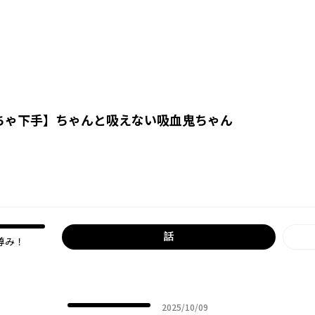
ちゃ下手
】
ちゃんと吸えない吸血鬼ちゃん
話
尊み！
2025年10月09日
2025/10/09