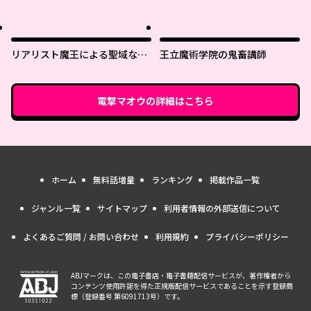
ながら異世界で好きな事をして
生きて行く
リアリスト魔王による聖域なき
王立魔術学院の鬼畜講師
異世界改革
電撃マオウ
の詳細はこちら
ホーム
無料話増量
ランキング
掲載作品一覧
ジャンル一覧
サイトマップ
利用者情報の外部送信について
よくあるご質問 / お問い合わせ
利用規約
プライバシーポリシー
ABJマークは、この電子書店・電子書籍配信サービスが、著作権者から
コンテンツ使用許諾を得た正規版配信サービスであることを示す登録商
標（登録番号 第6091713号）です。