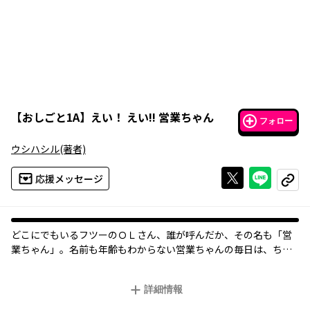
【
おしごと1A
】
えい！ えい!! 営業ちゃん
フォロー
ウシハシル
(著者)
Xで投稿する
ライン
応援メッセージ
コピー
どこにでもいるフツーのＯＬさん、誰が呼んだか、その名も「営
業ちゃん」。名前も年齢もわからない営業ちゃんの毎日は、ちょ
っと不憫だけど、それなりに幸せ――。そんな彼女の毎日を覗いてみ
ませんか？新鋭・ウシハシル先生によって生み出されたWEB発の
詳細情報
人気者・営業ちゃんの日々を追う！