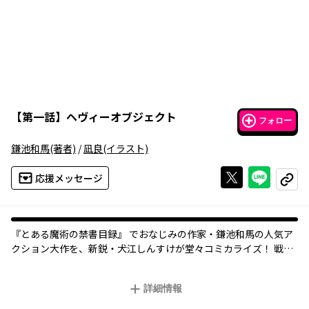
【
第一話
】
ヘヴィーオブジェクト
フォロー
鎌池和馬
(著者)
/
凪良
(イラスト)
Xで投稿する
ライン
応援メッセージ
コピー
『とある魔術の禁書目録』 でおなじみの作家・鎌池和馬の人気ア
クション大作を、新鋭・犬江しんすけが堂々コミカライズ！ 戦争
が絶えない近未来、超巨大兵器に生身で挑む少年兵2人と少女1
人…… その戦いの結末は!?
詳細情報