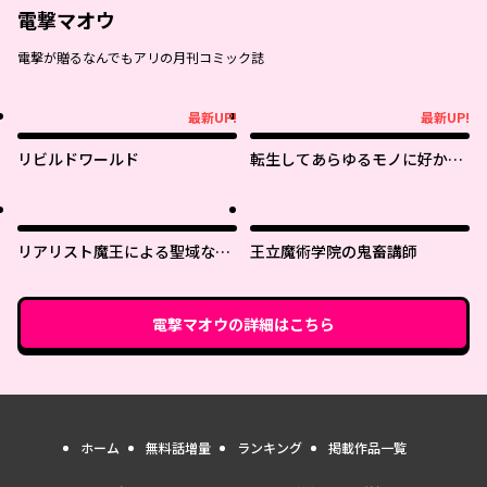
電撃マオウ
電撃が贈るなんでもアリの月刊コミック誌
最新UP!
最新UP!
最新UP!
最新UP!
リビルドワールド
転生してあらゆるモノに好かれ
ながら異世界で好きな事をして
生きて行く
リアリスト魔王による聖域なき
王立魔術学院の鬼畜講師
異世界改革
電撃マオウ
の詳細はこちら
ホーム
無料話増量
ランキング
掲載作品一覧