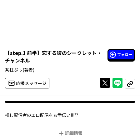
【
step.1 前半
】
恋する彼のシークレット・
フォロー
チャンネル
茶柱ぷぅ
(著者)
Xで投稿する
ライン
応援メッセージ
コピー
推し配信者のエロ配信をお手伝い!!!??
サラリーマンの天野は動画検索中、あるチャンネルを見つける。
詳細情報
それは、天野が通う喫茶店の店員で密かに想いを寄せていた蓮の