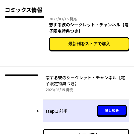
チャンネルだった。その日から彼の配信を楽しむようになるが、
突然更新が止まり蓮はバイトを辞めてしまう。
コミックス情報
落ち込む天野だったが偶然彼と再会し、配信が原因で職と住む場
2023年03月15日
2023/03/15
発売
所をなくしたと聞く。そこで期間限定で彼と同居することにした
恋する彼のシークレット・チャンネル【電
たものの、ある日、彼が別チャンネルでエロ配信しているところ
子限定特典つき】
を目撃し、懇願されるまま配信の手伝いまでして……!?
最新刊をストアで購入
イケメン真面目リーマン×一生懸命で天然な配信者
恋する彼のシークレット・チャンネル【電
子限定特典つき】
2023年03月15日
2023/03/15
発売
試し読み
step.1 前半