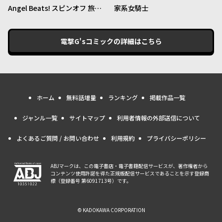
Angel Beats! スピンオフ 旅す
家系女騎士
る天使ちゃん
電撃G'sコミック
の詳細はこちら
ホーム
無料話増量
ランキング
掲載作品一覧
ジャンル一覧
サイトマップ
利用者情報の外部送信について
よくあるご質問 / お問い合わせ
利用規約
プライバシーポリシー
ABJマークは、この電子書店・電子書籍配信サービスが、著作権者から
コンテンツ使用許諾を得た正規版配信サービスであることを示す登録商
標（登録番号 第6091713号）です。
© KADOKAWA CORPORATION