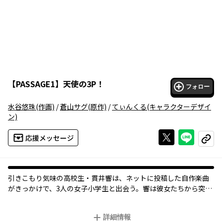
【
PASSAGE1
】
天使の3P！
フォロー
水谷悠珠
(作画)
/
蒼山サグ
(原作)
/
てぃんくる
(キャラクターデザイ
ン)
Xで投稿する
ライン
応援メッセージ
コピー
引きこもり気味の高校生・貫井響は、ネットに投稿した自作楽曲
がきっかけで、3人の女子小学生と出会う。響は彼女たちから突然
「ライブで響の曲を演奏したい」とお願いされて……？ 『ロウ
きゅーぶ！』でおなじみ、蒼山サグ氏×てぃんくる氏のタッグが
詳細情報
贈る、ロリポップ・コメディをコミカライズ！