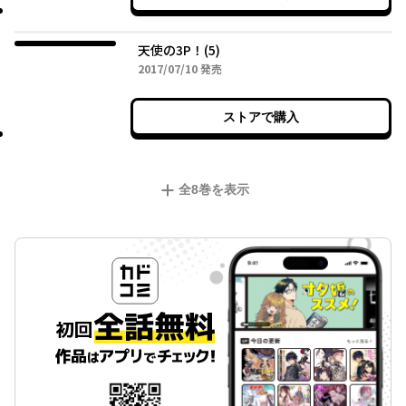
天使の3P！(5)
2017年07月10日
2017/07/10
発売
ストアで購入
全
8
巻を表示