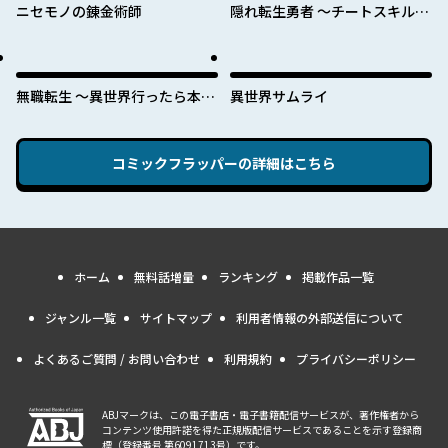
ニセモノの錬金術師
隠れ転生勇者 ～チートスキルと
勇者ジョブを隠して第二の人生
を楽しんでやる！～
無職転生 ～異世界行ったら本気
異世界サムライ
だす～
コミックフラッパー
の詳細はこちら
ホーム
無料話増量
ランキング
掲載作品一覧
ジャンル一覧
サイトマップ
利用者情報の外部送信について
よくあるご質問 / お問い合わせ
利用規約
プライバシーポリシー
ABJマークは、この電子書店・電子書籍配信サービスが、著作権者から
コンテンツ使用許諾を得た正規版配信サービスであることを示す登録商
標（登録番号 第6091713号）です。