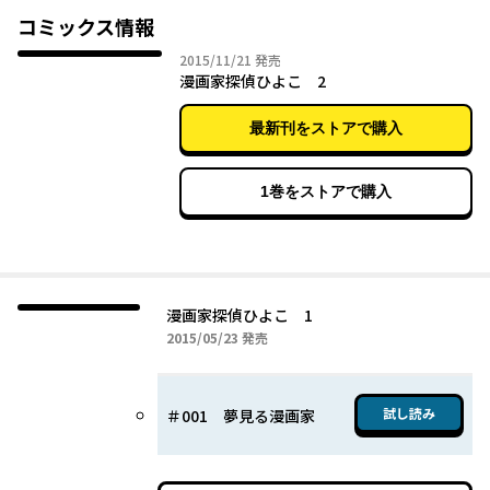
「思春鬼のふたり」の反転邪郎が描く、探偵兼業マンガ家まん
コミックス情報
が！
2015年11月21日
2015/11/21
発売
漫画家探偵ひよこ 2
最新刊をストアで購入
1巻をストアで購入
漫画家探偵ひよこ 1
2015年05月23日
2015/05/23
発売
試し読み
＃001 夢見る漫画家