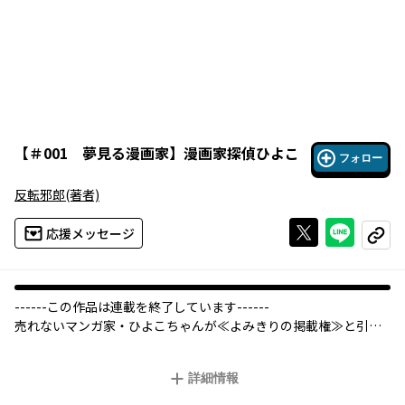
【
＃001 夢見る漫画家
】
漫画家探偵ひよこ
フォロー
反転邪郎
(著者)
Xで投稿する
ライン
応援メッセージ
コピー
------この作品は連載を終了しています------
売れないマンガ家・ひよこちゃんが≪よみきりの掲載権≫と引き
換えに、めっちゃ担当編集者にコキ使われる≪日常探偵コメディ
≫！マンガ界の悪を暴いたり、奇妙な事件を解決したり……それ
詳細情報
って、マンガ家じゃなくて探偵じゃないですかー。売れっ子マン
ガ家を目指しているのにぃぃ～～!!!「モコと歪んだ殺人鬼ども」